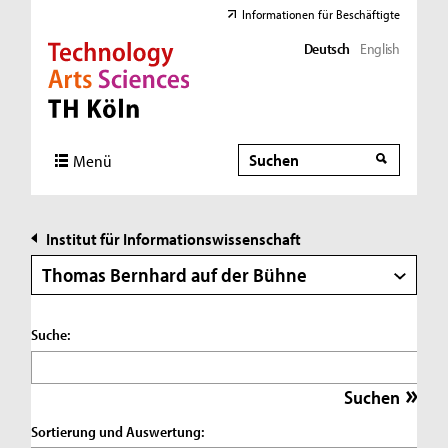
Informationen für Beschäftigte
Deutsch
English
Direkt zur Hauptnavigation
Direkt zur Subnavigation
Direkt zum Inhalt
Direkt zum Fußbereich
Suche
Suche
Menü
Institut für Informationswissenschaft
Thomas Bernhard auf der Bühne
Suche:
Sortierung und Auswertung: