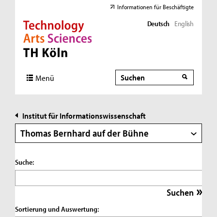
Informationen für Beschäftigte
Deutsch
English
Direkt zur Hauptnavigation
Direkt zur Subnavigation
Direkt zum Inhalt
Direkt zum Fußbereich
Suche
Suche
Menü
Institut für Informationswissenschaft
Thomas Bernhard auf der Bühne
Suche:
Sortierung und Auswertung: