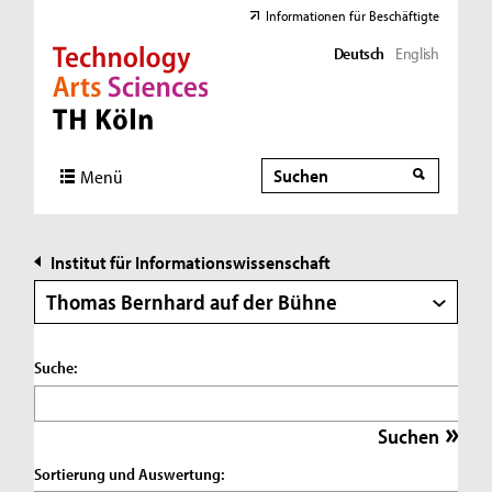
Informationen für Beschäftigte
Deutsch
English
Direkt zur Hauptnavigation
Direkt zur Subnavigation
Direkt zum Inhalt
Direkt zum Fußbereich
Suche
Suche
Menü
Institut für Informationswissenschaft
Thomas Bernhard auf der Bühne
Suche:
Sortierung und Auswertung: