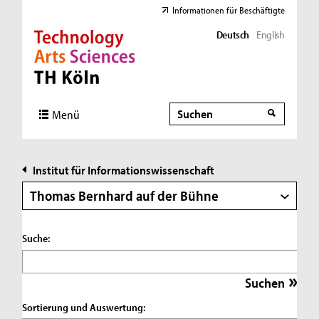
Informationen für Beschäftigte
Deutsch
English
Direkt zur Hauptnavigation
Direkt zur Subnavigation
Direkt zum Inhalt
Direkt zum Fußbereich
Suche
Suche
Menü
Institut für Informationswissenschaft
Thomas Bernhard auf der Bühne
Suche:
Sortierung und Auswertung: