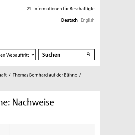
Informationen für Beschäftigte
Deutsch
English
Suche
Suche
haft
/
Thomas Bernhard auf der Bühne
/
ne: Nachweise