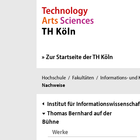
Direkt zur Hauptnavigation
Direkt zur Subnavigation
Direkt zum Inhalt
Direkt zum Fußbereich
Zur Startseite der TH Köln
Sie
Hochschule
/
Fakultäten
/
Informations- und
Nachweise
sind
hier:
Subnavigation
Institut für Informationswissenschaf
Thomas Bernhard auf der
Bühne
Werke