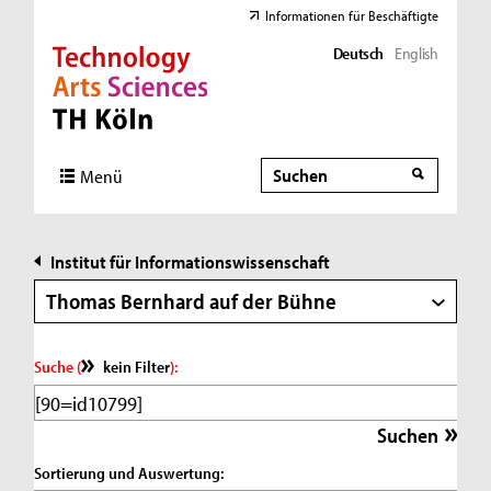
Informationen für Beschäftigte
Deutsch
English
Direkt zur Hauptnavigation
Direkt zur Subnavigation
Direkt zum Inhalt
Direkt zum Fußbereich
Suche
Suche
Menü
Institut für Informationswissenschaft
Thomas Bernhard auf der Bühne
Suche (
kein Filter
):
Sortierung und Auswertung: