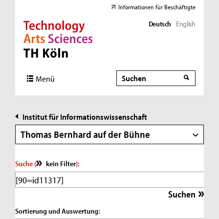
Informationen für Beschäftigte
Deutsch
English
Direkt zur Hauptnavigation
Direkt zur Subnavigation
Direkt zum Inhalt
Direkt zum Fußbereich
Suche
Suche
Menü
Institut für Informationswissenschaft
Thomas Bernhard auf der Bühne
Suche (
kein Filter
):
Sortierung und Auswertung: