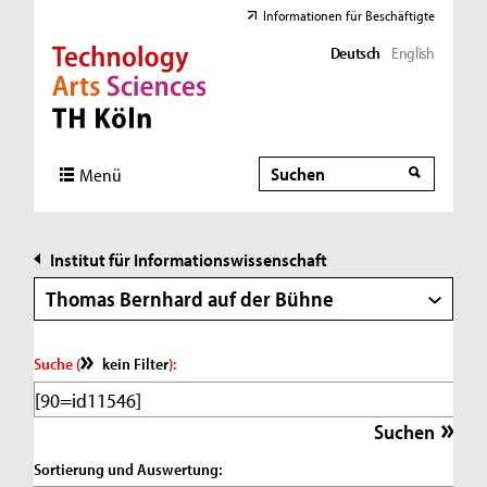
Informationen für Beschäftigte
Deutsch
English
Direkt zur Hauptnavigation
Direkt zur Subnavigation
Direkt zum Inhalt
Direkt zum Fußbereich
Suche
Suche
Menü
Institut für Informationswissenschaft
Thomas Bernhard auf der Bühne
Suche (
kein Filter
):
Sortierung und Auswertung: