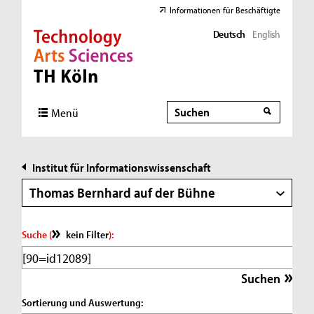
Informationen für Beschäftigte
Deutsch
English
Direkt zur Hauptnavigation
Direkt zur Subnavigation
Direkt zum Inhalt
Direkt zum Fußbereich
Suche
Suche
Menü
Institut für Informationswissenschaft
Thomas Bernhard auf der Bühne
Suche (
kein Filter
):
Sortierung und Auswertung: