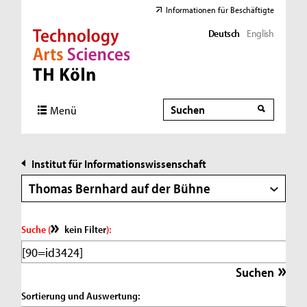
Informationen für Beschäftigte
Deutsch
English
Direkt zur Hauptnavigation
Direkt zur Subnavigation
Direkt zum Inhalt
Direkt zum Fußbereich
Suche
Suche
Menü
Institut für Informationswissenschaft
Thomas Bernhard auf der Bühne
Suche (
kein Filter
):
Sortierung und Auswertung: