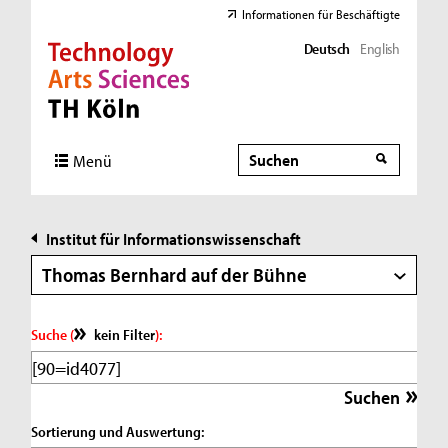
Informationen für Beschäftigte
Deutsch
English
Direkt zur Hauptnavigation
Direkt zur Subnavigation
Direkt zum Inhalt
Direkt zum Fußbereich
Suche
Suche
Menü
Institut für Informationswissenschaft
Thomas Bernhard auf der Bühne
Suche (
kein Filter
):
Sortierung und Auswertung: