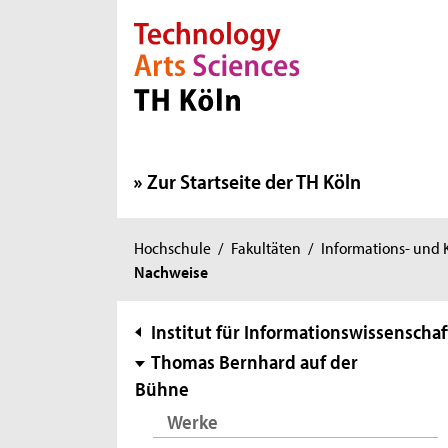
Direkt zur Hauptnavigation
Direkt zur Subnavigation
Direkt zum Inhalt
Direkt zum Fußbereich
Zur Startseite der TH Köln
Sie
Hochschule
/
Fakultäten
/
Informations- und
Nachweise
sind
hier:
Subnavigation
Institut für Informationswissenschaf
Thomas Bernhard auf der
Bühne
Werke