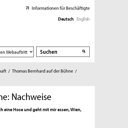
Informationen für Beschäftigte
Deutsch
English
Suche
Suche
haft
/
Thomas Bernhard auf der Bühne
/
ne: Nachweise
ch eine Hose und geht mit mir essen, Wien,