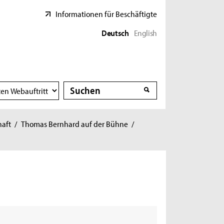
Informationen für Beschäftigte
Deutsch
English
Suche
Suche
haft
/
Thomas Bernhard auf der Bühne
/