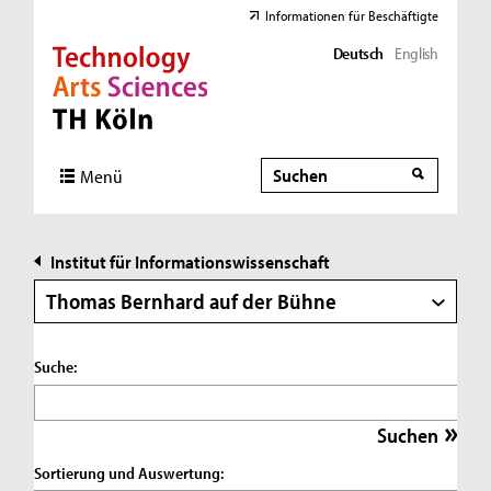
Informationen für Beschäftigte
Deutsch
English
Direkt zur Hauptnavigation
Direkt zur Subnavigation
Direkt zum Inhalt
Direkt zum Fußbereich
Suche
Suche
Menü
Institut für Informationswissenschaft
Thomas Bernhard auf der Bühne
Suche:
Sortierung und Auswertung: