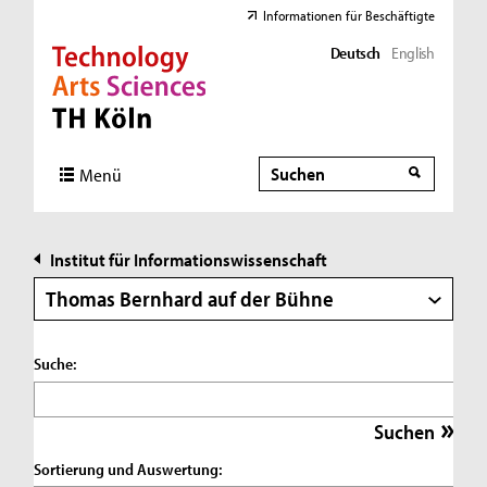
Informationen für Beschäftigte
Deutsch
English
Direkt zur Hauptnavigation
Direkt zur Subnavigation
Direkt zum Inhalt
Direkt zum Fußbereich
Suche
Suche
Menü
Institut für Informationswissenschaft
Thomas Bernhard auf der Bühne
Suche:
Sortierung und Auswertung: