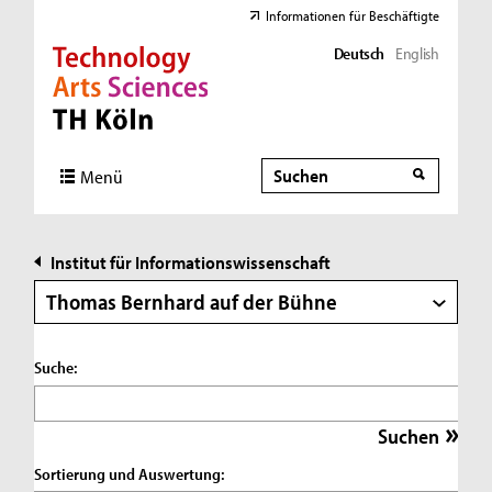
Informationen für Beschäftigte
Deutsch
English
Direkt zur Hauptnavigation
Direkt zur Subnavigation
Direkt zum Inhalt
Direkt zum Fußbereich
Suche
Suche
Menü
Institut für Informationswissenschaft
Thomas Bernhard auf der Bühne
Suche:
Sortierung und Auswertung: