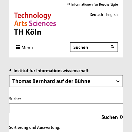
Informationen für Beschäftigte
Deutsch
English
Direkt zur Hauptnavigation
Direkt zur Subnavigation
Direkt zum Inhalt
Direkt zum Fußbereich
Suche
Suche
Menü
Institut für Informationswissenschaft
Thomas Bernhard auf der Bühne
Suche:
Sortierung und Auswertung: