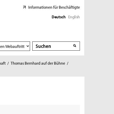
Informationen für Beschäftigte
Deutsch
English
Suche
Suche
haft
/
Thomas Bernhard auf der Bühne
/