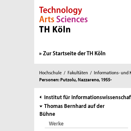
Direkt zur Hauptnavigation
Direkt zur Subnavigation
Direkt zum Inhalt
Direkt zum Fußbereich
Zur Startseite der TH Köln
Sie
Hochschule
/
Fakultäten
/
Informations- und
Personen: Putzolu, Nazzareno, 1955-
sind
hier:
Subnavigation
Institut für Informationswissenschaf
Thomas Bernhard auf der
Bühne
Werke