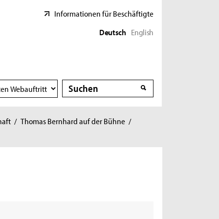
Informationen für Beschäftigte
Deutsch
English
Suche
Suche
haft
/
Thomas Bernhard auf der Bühne
/