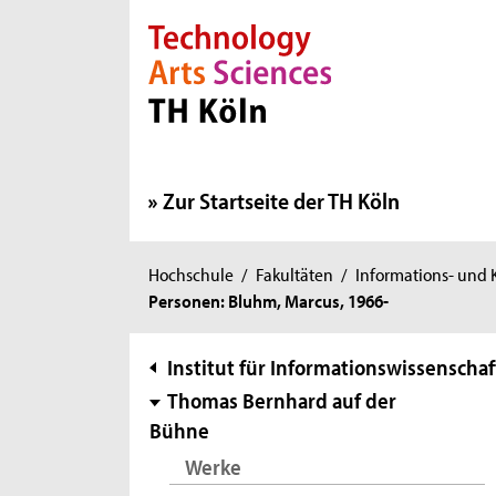
Direkt zur Hauptnavigation
Direkt zur Subnavigation
Direkt zum Inhalt
Direkt zum Fußbereich
Zur Startseite der TH Köln
Sie
Hochschule
/
Fakultäten
/
Informations- und
Personen: Bluhm, Marcus, 1966-
sind
hier:
Subnavigation
Institut für Informationswissenschaf
Thomas Bernhard auf der
Bühne
Werke