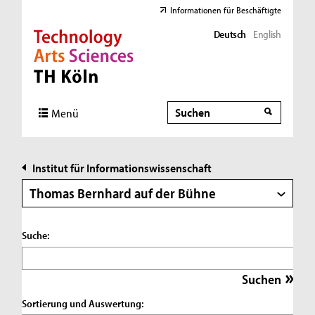
Informationen für Beschäftigte
Deutsch
English
Direkt zur Hauptnavigation
Direkt zur Subnavigation
Direkt zum Inhalt
Direkt zum Fußbereich
Suche
Suche
Menü
Institut für Informationswissenschaft
Thomas Bernhard auf der Bühne
Suche:
Sortierung und Auswertung: