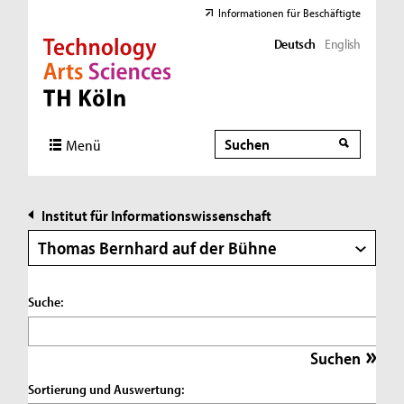
Informationen für Beschäftigte
Deutsch
English
Direkt zur Hauptnavigation
Direkt zur Subnavigation
Direkt zum Inhalt
Direkt zum Fußbereich
Suche
Suche
Menü
Institut für Informationswissenschaft
Thomas Bernhard auf der Bühne
Suche:
Sortierung und Auswertung: