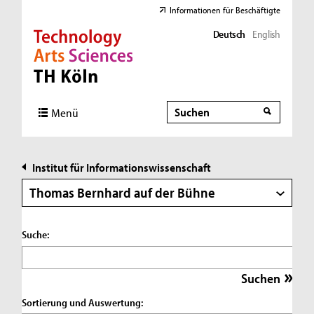
Informationen für Beschäftigte
Deutsch
English
Direkt zur Hauptnavigation
Direkt zur Subnavigation
Direkt zum Inhalt
Direkt zum Fußbereich
Suche
Suche
Menü
Institut für Informationswissenschaft
Thomas Bernhard auf der Bühne
Suche:
Sortierung und Auswertung: