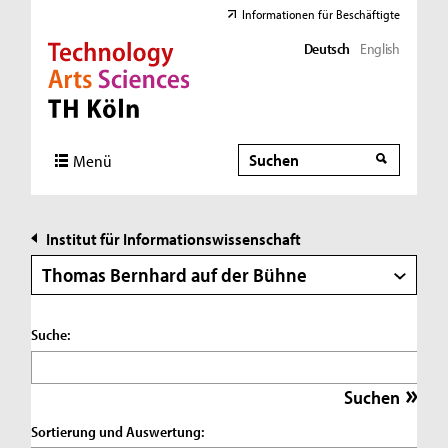
Informationen für Beschäftigte
Deutsch
English
Direkt zur Hauptnavigation
Direkt zur Subnavigation
Direkt zum Inhalt
Direkt zum Fußbereich
Suche
Suche
Menü
Institut für Informationswissenschaft
Thomas Bernhard auf der Bühne
Suche:
Sortierung und Auswertung: