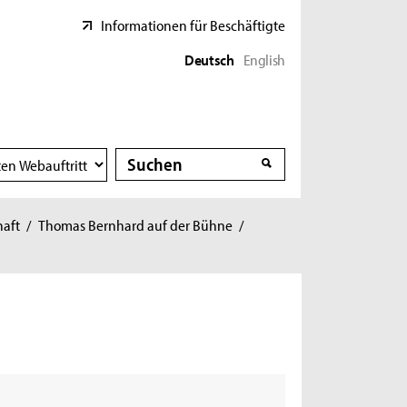
Informationen für Beschäftigte
Deutsch
English
Suche
Suche
haft
/
Thomas Bernhard auf der Bühne
/