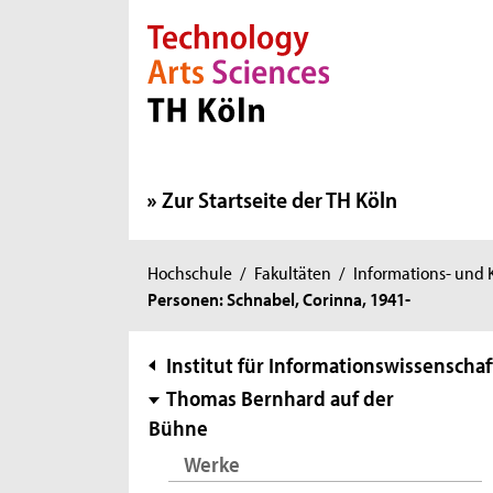
Direkt zur Hauptnavigation
Direkt zur Subnavigation
Direkt zum Inhalt
Direkt zum Fußbereich
Zur Startseite der TH Köln
Sie
Hochschule
/
Fakultäten
/
Informations- und
Personen: Schnabel, Corinna, 1941-
sind
hier:
Subnavigation
Institut für Informationswissenschaf
Thomas Bernhard auf der
Bühne
Werke