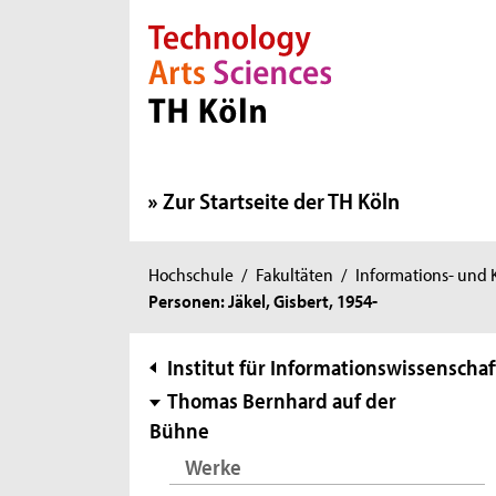
Direkt zur Hauptnavigation
Direkt zur Subnavigation
Direkt zum Inhalt
Direkt zum Fußbereich
Zur Startseite der TH Köln
Sie
Hochschule
/
Fakultäten
/
Informations- und
Personen: Jäkel, Gisbert, 1954-
sind
hier:
Subnavigation
Institut für Informationswissenschaf
Thomas Bernhard auf der
Bühne
Werke