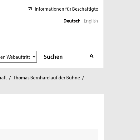
Informationen für Beschäftigte
Deutsch
English
Suche
Suche
haft
/
Thomas Bernhard auf der Bühne
/