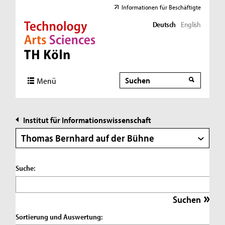
Informationen für Beschäftigte
Deutsch
English
Direkt zur Hauptnavigation
Direkt zur Subnavigation
Direkt zum Inhalt
Direkt zum Fußbereich
Suche
Suche
Menü
Institut für Informationswissenschaft
Thomas Bernhard auf der Bühne
Suche:
Sortierung und Auswertung: