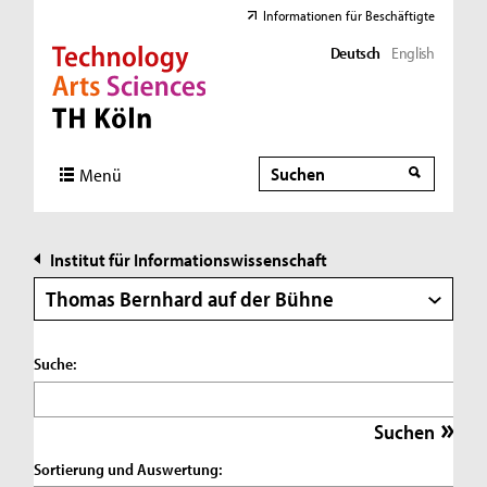
Informationen für Beschäftigte
Deutsch
English
Direkt zur Hauptnavigation
Direkt zur Subnavigation
Direkt zum Inhalt
Direkt zum Fußbereich
Suche
Suche
Menü
Institut für Informationswissenschaft
Thomas Bernhard auf der Bühne
Suche:
Sortierung und Auswertung: