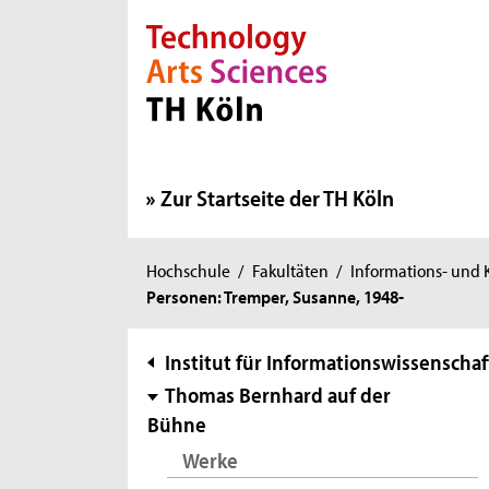
Direkt zur Hauptnavigation
Direkt zur Subnavigation
Direkt zum Inhalt
Direkt zum Fußbereich
Zur Startseite der TH Köln
Sie
Hochschule
/
Fakultäten
/
Informations- und
Personen: Tremper, Susanne, 1948-
sind
hier:
Subnavigation
Institut für Informationswissenschaf
Thomas Bernhard auf der
Bühne
Werke