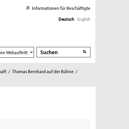
Informationen für Beschäftigte
Deutsch
English
Suche
Suche
haft
/
Thomas Bernhard auf der Bühne
/