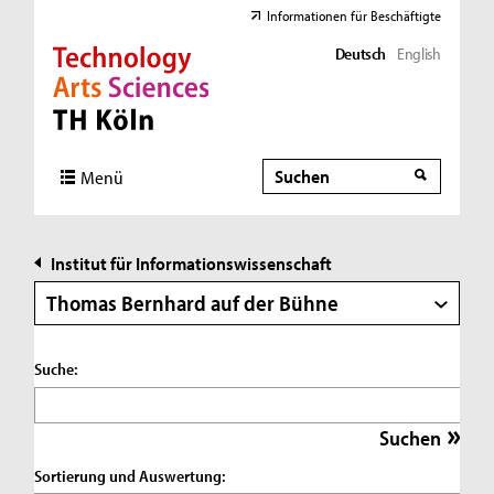
Informationen für Beschäftigte
Deutsch
English
Direkt zur Hauptnavigation
Direkt zur Subnavigation
Direkt zum Inhalt
Direkt zum Fußbereich
Suche
Suche
Menü
Institut für Informationswissenschaft
Thomas Bernhard auf der Bühne
Suche:
Sortierung und Auswertung: