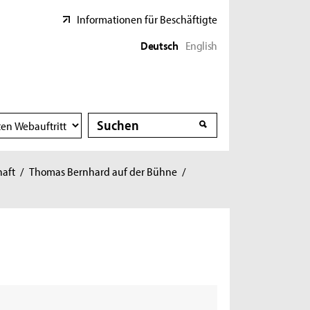
Informationen für Beschäftigte
Deutsch
English
Suche
Suche
haft
/
Thomas Bernhard auf der Bühne
/