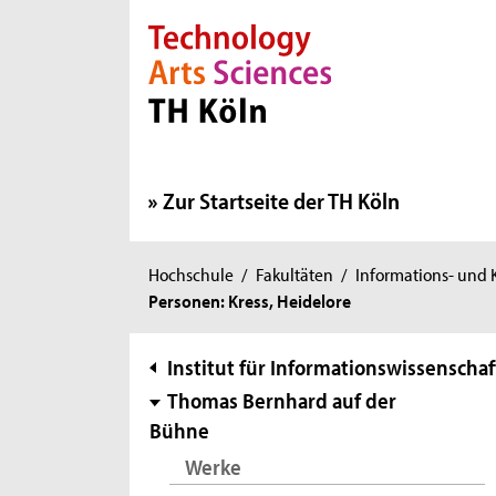
Direkt zur Hauptnavigation
Direkt zur Subnavigation
Direkt zum Inhalt
Direkt zum Fußbereich
Zur Startseite der TH Köln
Sie
Hochschule
/
Fakultäten
/
Informations- und
Personen: Kress, Heidelore
sind
hier:
Subnavigation
Institut für Informationswissenschaf
Thomas Bernhard auf der
Bühne
Werke