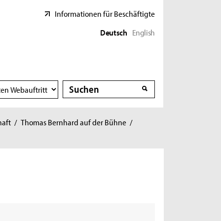
Informationen für Beschäftigte
Deutsch
English
Suche
Suche
haft
/
Thomas Bernhard auf der Bühne
/