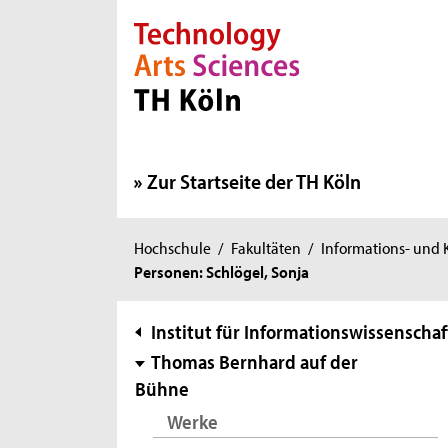
Direkt zur Hauptnavigation
Direkt zur Subnavigation
Direkt zum Inhalt
Direkt zum Fußbereich
Zur Startseite der TH Köln
Sie
Hochschule
/
Fakultäten
/
Informations- und
Personen: Schlögel, Sonja
sind
hier:
Subnavigation
Institut für Informationswissenschaf
Thomas Bernhard auf der
Bühne
Werke