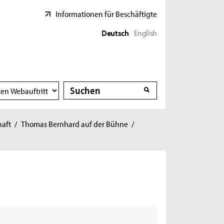
Informationen für Beschäftigte
Deutsch
English
Suche
Suche
haft
/
Thomas Bernhard auf der Bühne
/