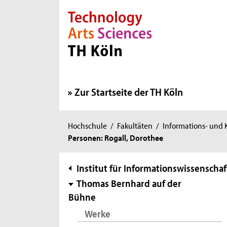
Direkt zur Hauptnavigation
Direkt zur Subnavigation
Direkt zum Inhalt
Direkt zum Fußbereich
Zur Startseite der TH Köln
Sie
Hochschule
/
Fakultäten
/
Informations- und
Personen: Rogall, Dorothee
sind
hier:
Subnavigation
Institut für Informationswissenschaf
Thomas Bernhard auf der
Bühne
Werke