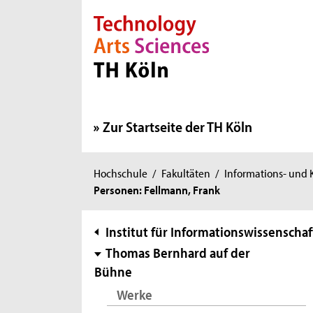
Direkt zur Hauptnavigation
Direkt zur Subnavigation
Direkt zum Inhalt
Direkt zum Fußbereich
Zur Startseite der TH Köln
Sie
Hochschule
/
Fakultäten
/
Informations- und
Personen: Fellmann, Frank
sind
hier:
Subnavigation
Institut für Informationswissenschaf
Thomas Bernhard auf der
Bühne
Werke