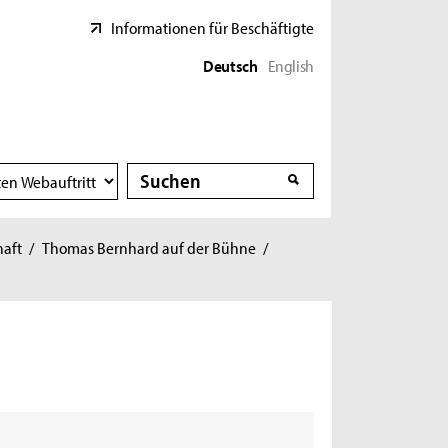
Informationen für Beschäftigte
Deutsch
English
Suche
Suche
haft
/
Thomas Bernhard auf der Bühne
/