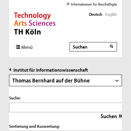
Informationen für Beschäftigte
Deutsch
English
Direkt zur Hauptnavigation
Direkt zur Subnavigation
Direkt zum Inhalt
Direkt zum Fußbereich
Suche
Suche
Menü
Institut für Informationswissenschaft
Thomas Bernhard auf der Bühne
Suche:
Sortierung und Auswertung: