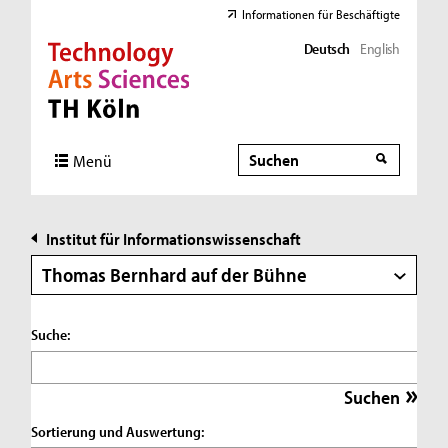
Informationen für Beschäftigte
Deutsch
English
Direkt zur Hauptnavigation
Direkt zur Subnavigation
Direkt zum Inhalt
Direkt zum Fußbereich
Suche
Suche
Menü
Institut für Informationswissenschaft
Thomas Bernhard auf der Bühne
Suche:
Sortierung und Auswertung: