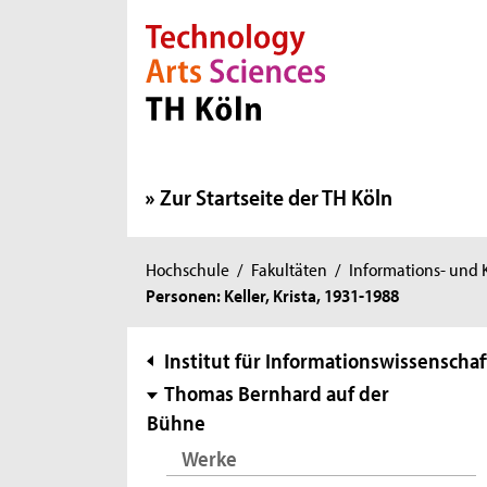
Direkt zur Hauptnavigation
Direkt zur Subnavigation
Direkt zum Inhalt
Direkt zum Fußbereich
Zur Startseite der TH Köln
Sie
Hochschule
/
Fakultäten
/
Informations- und
Personen: Keller, Krista, 1931-1988
sind
hier:
Subnavigation
Institut für Informationswissenschaf
Thomas Bernhard auf der
Bühne
Werke