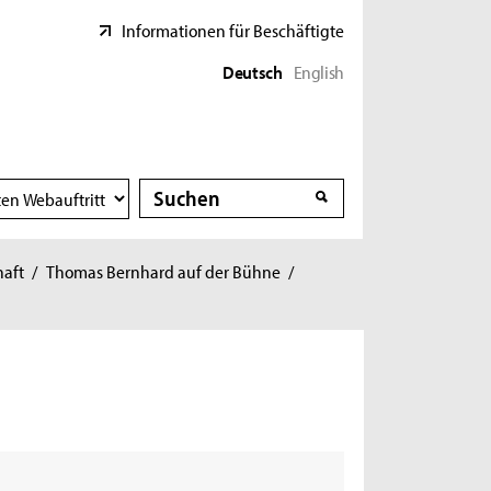
Informationen für Beschäftigte
Deutsch
English
Suche
Suche
haft
/
Thomas Bernhard auf der Bühne
/