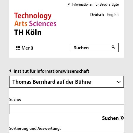
Informationen für Beschäftigte
Deutsch
English
Direkt zur Hauptnavigation
Direkt zur Subnavigation
Direkt zum Inhalt
Direkt zum Fußbereich
Suche
Suche
Menü
Institut für Informationswissenschaft
Thomas Bernhard auf der Bühne
Suche:
Sortierung und Auswertung: