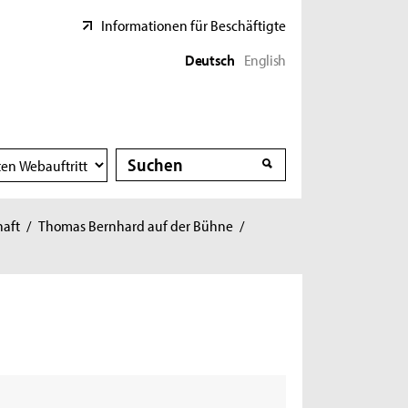
Informationen für Beschäftigte
Deutsch
English
Suche
Suche
haft
/
Thomas Bernhard auf der Bühne
/