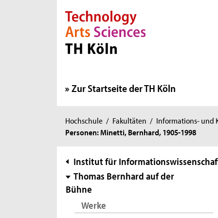
Direkt zur Hauptnavigation
Direkt zur Subnavigation
Direkt zum Inhalt
Direkt zum Fußbereich
Zur Startseite der TH Köln
Sie
Hochschule
/
Fakultäten
/
Informations- und
Personen: Minetti, Bernhard, 1905-1998
sind
hier:
Subnavigation
Institut für Informationswissenschaf
Thomas Bernhard auf der
Bühne
Werke