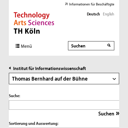
Informationen für Beschäftigte
Deutsch
English
Direkt zur Hauptnavigation
Direkt zur Subnavigation
Direkt zum Inhalt
Direkt zum Fußbereich
Suche
Suche
Menü
Institut für Informationswissenschaft
Thomas Bernhard auf der Bühne
Suche:
Sortierung und Auswertung: