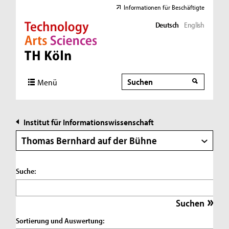
Informationen für Beschäftigte
Deutsch
English
Direkt zur Hauptnavigation
Direkt zur Subnavigation
Direkt zum Inhalt
Direkt zum Fußbereich
Suche
Suche
Menü
Institut für Informationswissenschaft
Thomas Bernhard auf der Bühne
Suche:
Sortierung und Auswertung: