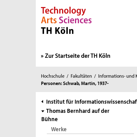
Direkt zur Hauptnavigation
Direkt zur Subnavigation
Direkt zum Inhalt
Direkt zum Fußbereich
Zur Startseite der TH Köln
Sie
Hochschule
/
Fakultäten
/
Informations- und
Personen: Schwab, Martin, 1937-
sind
hier:
Subnavigation
Institut für Informationswissenschaf
Thomas Bernhard auf der
Bühne
Werke