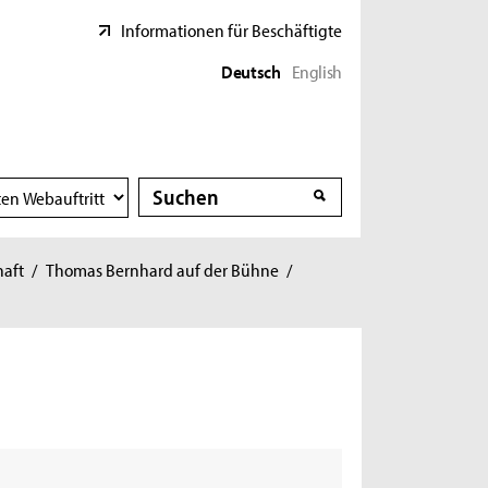
Informationen für Beschäftigte
Deutsch
English
Suche
Suche
haft
/
Thomas Bernhard auf der Bühne
/