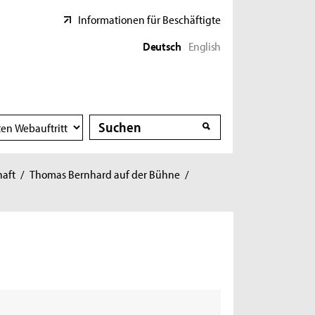
Informationen für Beschäftigte
Deutsch
English
Suche
Suche
haft
/
Thomas Bernhard auf der Bühne
/