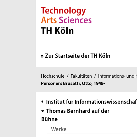
Direkt zur Hauptnavigation
Direkt zur Subnavigation
Direkt zum Inhalt
Direkt zum Fußbereich
Zur Startseite der TH Köln
Sie
Hochschule
/
Fakultäten
/
Informations- und
Personen: Brusatti, Otto, 1948-
sind
hier:
Subnavigation
Institut für Informationswissenschaf
Thomas Bernhard auf der
Bühne
Werke