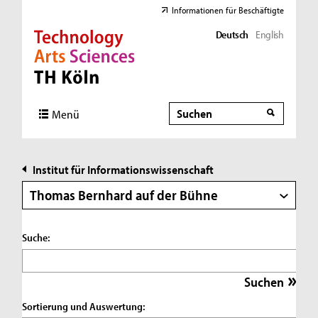
Informationen für Beschäftigte
Deutsch
English
Direkt zur Hauptnavigation
Direkt zur Subnavigation
Direkt zum Inhalt
Direkt zum Fußbereich
Suche
Suche
Menü
Institut für Informationswissenschaft
Thomas Bernhard auf der Bühne
Suche:
Sortierung und Auswertung: