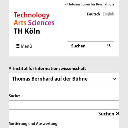
Informationen für Beschäftigte
Deutsch
English
Direkt zur Hauptnavigation
Direkt zur Subnavigation
Direkt zum Inhalt
Direkt zum Fußbereich
Suche
Suche
Menü
Institut für Informationswissenschaft
Thomas Bernhard auf der Bühne
Suche:
Sortierung und Auswertung: