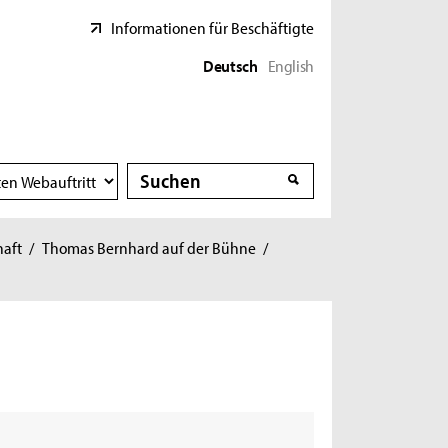
Informationen für Beschäftigte
Deutsch
English
Suche
Suche
haft
/
Thomas Bernhard auf der Bühne
/