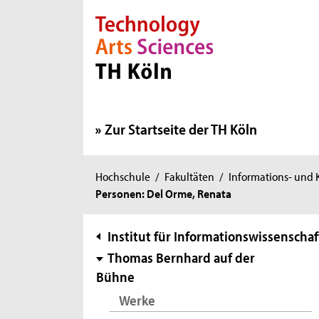
Direkt zur Hauptnavigation
Direkt zur Subnavigation
Direkt zum Inhalt
Direkt zum Fußbereich
Zur Startseite der TH Köln
Sie
Hochschule
/
Fakultäten
/
Informations- und
Personen: Del Orme, Renata
sind
hier:
Subnavigation
Institut für Informationswissenschaf
Thomas Bernhard auf der
Bühne
Werke