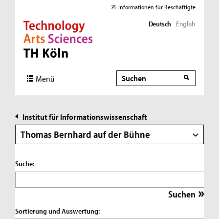
Informationen für Beschäftigte
Deutsch
English
Direkt zur Hauptnavigation
Direkt zur Subnavigation
Direkt zum Inhalt
Direkt zum Fußbereich
Suche
Suche
Menü
Institut für Informationswissenschaft
Thomas Bernhard auf der Bühne
Suche:
Sortierung und Auswertung: