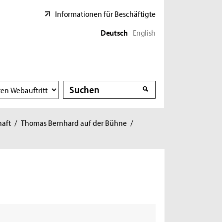
Informationen für Beschäftigte
Deutsch
English
Suche
Suche
haft
/
Thomas Bernhard auf der Bühne
/