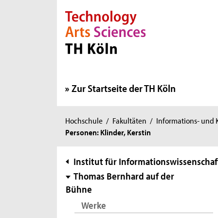
Direkt zur Hauptnavigation
Direkt zur Subnavigation
Direkt zum Inhalt
Direkt zum Fußbereich
Zur Startseite der TH Köln
Sie
Hochschule
/
Fakultäten
/
Informations- und
Personen: Klinder, Kerstin
sind
hier:
Subnavigation
Institut für Informationswissenschaf
Thomas Bernhard auf der
Bühne
Werke