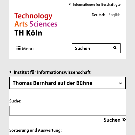
Informationen für Beschäftigte
Deutsch
English
Direkt zur Hauptnavigation
Direkt zur Subnavigation
Direkt zum Inhalt
Direkt zum Fußbereich
Suche
Suche
Menü
Institut für Informationswissenschaft
Thomas Bernhard auf der Bühne
Suche:
Sortierung und Auswertung: