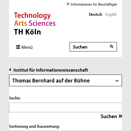
Informationen für Beschäftigte
Deutsch
English
Direkt zur Hauptnavigation
Direkt zur Subnavigation
Direkt zum Inhalt
Direkt zum Fußbereich
Suche
Suche
Menü
Institut für Informationswissenschaft
Thomas Bernhard auf der Bühne
Suche:
Sortierung und Auswertung: