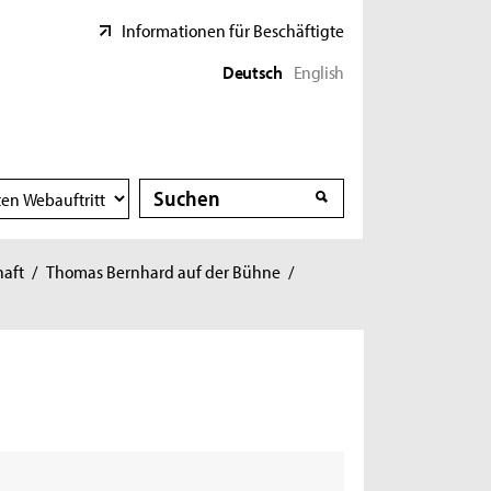
Informationen für Beschäftigte
Deutsch
English
Suche
Suche
haft
/
Thomas Bernhard auf der Bühne
/