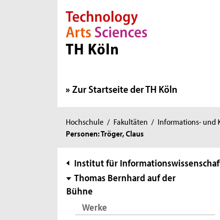
Direkt zur Hauptnavigation
Direkt zur Subnavigation
Direkt zum Inhalt
Direkt zum Fußbereich
Zur Startseite der TH Köln
Sie
Hochschule
/
Fakultäten
/
Informations- und
Personen: Tröger, Claus
sind
hier:
Subnavigation
Institut für Informationswissenschaf
Thomas Bernhard auf der
Bühne
Werke